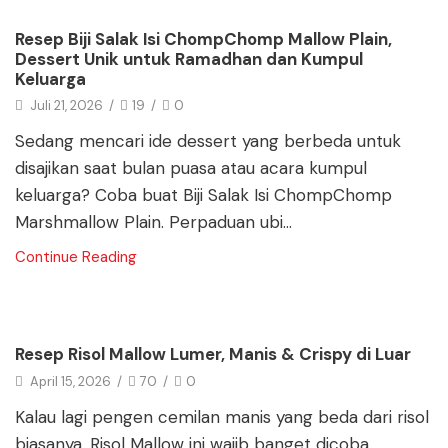
Blog
Resep Biji Salak Isi ChompChomp Mallow Plain,
Dessert Unik untuk Ramadhan dan Kumpul
Keluarga
Juli 21, 2026
/
19
/
0
Sedang mencari ide dessert yang berbeda untuk
disajikan saat bulan puasa atau acara kumpul
keluarga? Coba buat Biji Salak Isi ChompChomp
Marshmallow Plain. Perpaduan ubi...
Continue Reading
Blog
Resep Risol Mallow Lumer, Manis & Crispy di Luar
April 15, 2026
/
70
/
0
Kalau lagi pengen cemilan manis yang beda dari risol
biasanya, Risol Mallow ini wajib banget dicoba.